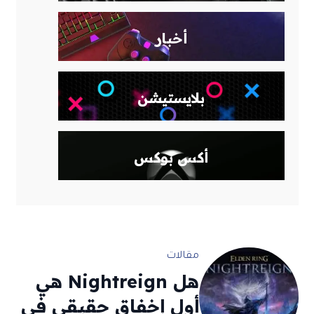
أخبار
بلايستيشن
أكس بوكس
اخر المقالات
مقالات
هل Nightreign هي
أول إخفاق حقيقي في