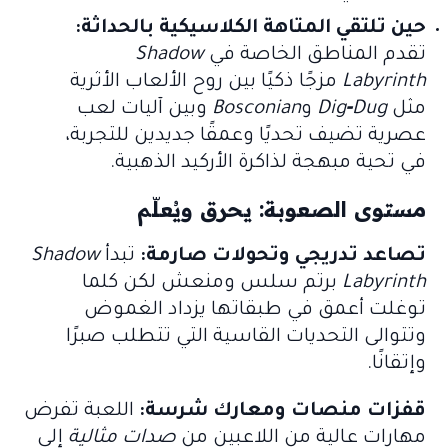
حين تلتقي المتاهة الكلاسيكية بالحداثة:
تقدم المناطق الخاصة في
Shadow
Labyrinth
مزجًا ذكيًا بين روح الألعاب الأثرية
مثل
Dig‑Dug
و
Bosconian
وبين آليات لعب
عصرية تضيف تحديًا وعمقًا جديدين للتجربة،
في تحية مبهجة لذاكرة الأركيد الذهبية.
مستوى الصعوبة: يحرق ويُعلّم
تصاعد تدريجي وتحولات صارمة:
تبدأ
Shadow
Labyrinth
برتم سلس ومنعش لكن كلما
توغلت أعمق في طبقاتها يزداد الغموض
وتتوالى التحديات القاسية التي تتطلب صبرًا
وإتقانًا.
قفزات منصات ومعارك شرسة:
اللعبة تفرض
مهارات عالية من اللاعبين من
صدات مثالية
إلى