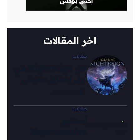
أكس بوكس
اخر المقالات
مقالات
هل Nightreign هي
أول إخفاق حقيقي
في تاريخ Elden
01 Jun 2025
Ring؟
مقالات
أستديو
Supermassive