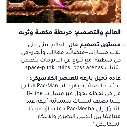
العالم والتصميم: خريطة مكعبة وثرية
مستوى تصميم عالٍ
: العالم مبني على
ثلاث مسارات—منصات، معارك، وألغاز—في
كل منطقة، مع تنوع في البايومات يتضمن
تقنيات.space‑punk، ruins، boss arenas.
عادة تخيل بارعة للعنصر الكلاسيكي:
تحتفظ اللعبة بجوهر عالم Pac‑Man الدافئ
في كل لحظة تحول عبر مسارات D‑Line
بينما تضيف لمسات سينمائية أنيقة عند
التحوّل إلى Pac‑Mecha مما يخلق مزيجًا
متناغمًا بين الحنين البصري والابتكار
الميكانيكي."