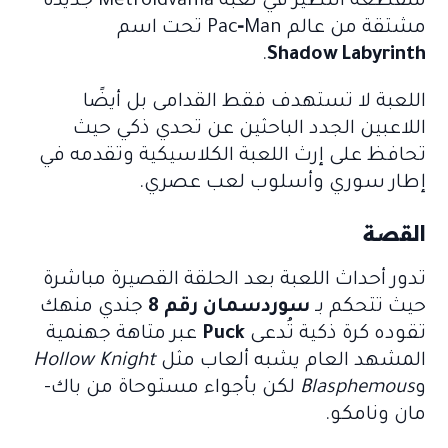
منقطعة النظير في لعبة Metroidvania جديدة
مشتقة من عالم Pac‑Man تحت اسم
.
Shadow Labyrinth
اللعبة لا تستهدف فقط القدامى بل أيضًا
اللاعبين الجدد الباحثين عن تحدي ذكي حيث
تحافظ على إرث اللعبة الكلاسيكية وتقدمه في
إطار سوري وأسلوب لعب عصري.
القصة
تدور أحداث اللعبة بعد الحلقة القصيرة مباشرة
حيث تتحكم بـ
سوردسمان رقم 8
جندي منهك
تقوده كرة ذكية تُدعى
Puck
عبر متاهة جهنمية
المشهد العام يشبه ألعاب مثل
Hollow Knight
و
Blasphemous
لكن بأجواء مستوحاة من باك-
مان ونامكو.