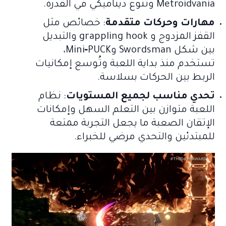
Metroidvania وتنوع ديناميكي في القدرة.
مهارات وحركات متقدمة
: خصائص مثل
القفز المزدوج و grappling hook والتبديل
بين شكل Swordsman وMini‑PUCK،
تستخدم منذ بداية اللعبة وتُوسع إمكانيات
الربط بين الحركات بسلاسة.
تحدي مناسب لجميع المستويات
: نظام
اللعبة متوازن بين التعلم السهل وإمكانات
الإتقان الصعبة ما يجعل التجربة ممتعة
للمبتدئين والتحدي مرضي للخبراء.