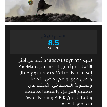
التقييم النهائي
8.5
SCORE
لعبة Shadow Labyrinth تُعد من أكثر
الألعاب جرأة في إعادة تخيل Pac‑Man
إنها Metroidvania متقنة بتنوع جمالي
وتقني قوي ورغم بعض التحديات
وصعوبة الضبط في التحكم فإن
تصميم المراحل والقصة الغامضة
والتفاعل بين PUCK وSwordsman
يستحق التجربة.