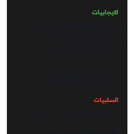
الايجابيات
نظام Metroidvania متكامل تجمع
القتال و الاستكشاف و والمنصّات
رابط ذكي بين Pac‑Man
الكلاسيكي والأسلوب العصري
تنوع غني في البيئات والتحديات
إحساس قوي بالإنجاز عند التغلب
على الزعماء أو الألقاب الدقيقة
السلبيات
انطلاقة بطيئة قد تفقد صبر بعض
اللاعبين
تقلبات صعوبة حادة دون خيار