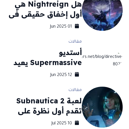
هل Nightreign هي
أول إخفاق حقيقي في
تاريخ Elden Ring؟
01 Jun 2025
مقالات
أستديو
Supermassive يعيد
صياغة الرعب السردي
12 Jun 2025
في الفضاء مع
مقالات
Directive 8020
لعبة Subnautica 2
ونظام Turning
تقدم أول نظرة على
Points
طريقة اللعب وتوضيح
10 Jul 2025