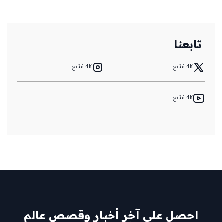
من Krafton: التأجيل
ليس لأسباب مالية
تابعنا
4K مُتابع
4K مُتابع
4K مُتابع
احصل على آخر أخبار وقصص عالم