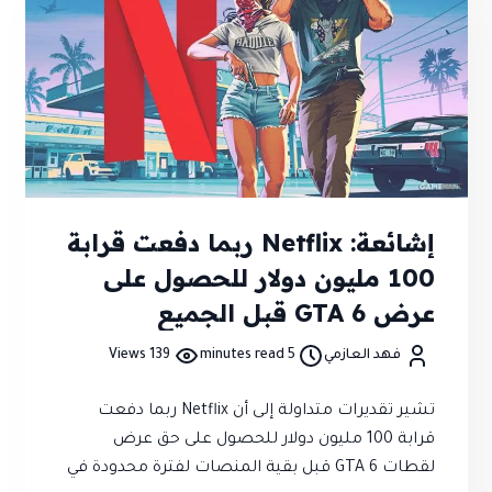
ظهور Kingdom Hearts IV نفسه في الجلسة لم يُؤكد
رسميًا حتى الآن.
إشائعة: Netflix ربما دفعت قرابة
100 مليون دولار للحصول على
عرض GTA 6 قبل الجميع
فهد العازمي
5 minutes read
139 Views
تشير تقديرات متداولة إلى أن Netflix ربما دفعت
قرابة 100 مليون دولار للحصول على حق عرض
لقطات GTA 6 قبل بقية المنصات لفترة محدودة في