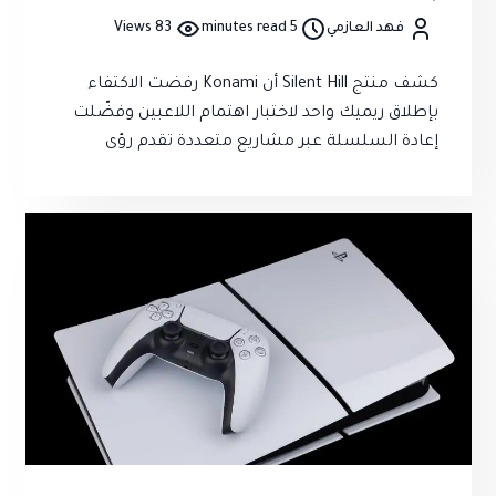
فهد العازمي
5 minutes read
83 Views
كشف منتج Silent Hill أن Konami رفضت الاكتفاء
بإطلاق ريميك واحد لاختبار اهتمام اللاعبين وفضّلت
إعادة السلسلة عبر مشاريع متعددة تقدم رؤى
وتجارب مختلفة بدل اتباع استراتيجية الانتظار
والترقب.