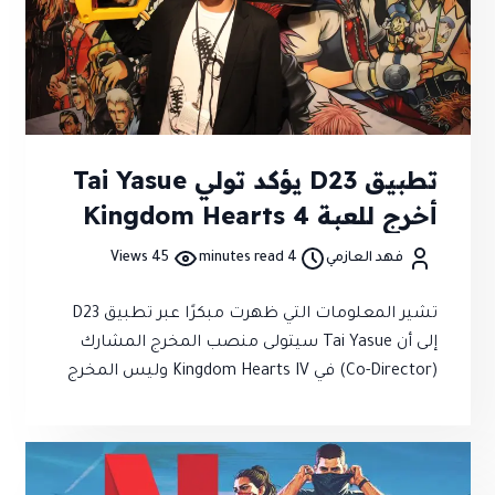
تطبيق D23 يؤكد تولي Tai Yasue
أخرج للعبة Kingdom Hearts 4
فهد العازمي
4 minutes read
45 Views
تشير المعلومات التي ظهرت مبكرًا عبر تطبيق D23
إلى أن Tai Yasue سيتولى منصب المخرج المشارك
(Co-Director) في Kingdom Hearts IV وليس المخرج
الوحيد للعبة كما ظهر اسمه بالتزامن مع ممثلي
Sora وRiku قبل جلسة Deep Dive into Kingdom
Hearts المقررة في 16 أغسطس ما عزز التوقعات
بحصول اللعبة على أخبار جديدة خلال الحدث، لكن