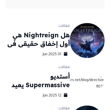
اخر المقالات
مقالات
هل Nightreign هي
أول إخفاق حقيقي في
تاريخ Elden Ring؟
01 Jun 2025
مقالات
أستديو
Supermassive يعيد
صياغة الرعب السردي
12 Jun 2025
في الفضاء مع
مقالات