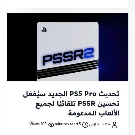
صفقة ضخمة لم تؤكدها Rockstar أو Netflix رسميًا.
تحديث PS5 Pro الجديد سيُفعّل
تحسين PSSR تلقائيًا لجميع
الألعاب المدعومة
فهد العازمي
5 minutes read
105 Views