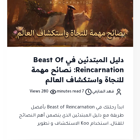
دليل المبتدئين في Beast Of
Reincarnation: نصائح مهمة
للنجاة واستكشاف العالم
فهد العازمي
7 minutes read
280 Views
ابدأ رحلتك في Beast of Reincarnation بأفضل
طريقة مع دليل المبتدئين الذي يتضمن أهم النصائح
للقتال، استخدام Koo الاستكشاف و تطوير
الشخصيةو وإدارة الموارد لتجاوز الساعات الأولى