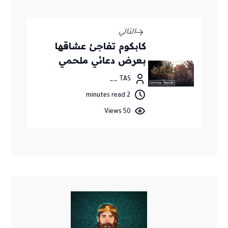
التالي
كابكوم تفاجئ عشاقها
بعرض دعائي ملحمي
للعبة Onimusha: Way of
TAS __
the Sword
2 minutes read
50 Views