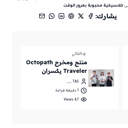
كلاسيكية محبوبة بمرور الوقت
.
يشارك:
التالي
منتج ومخرج Octopath
Traveler يكسران
الصمت حول الجزء
TAS __
الثالث المنتظر
1 دقيقة قراءة
47 Views