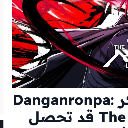
مفاجأة من مبتكر Danganronpa:
The Hundred Line قد تحصل