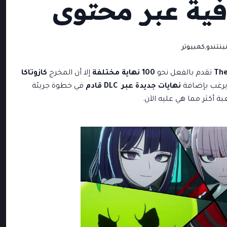
فية عبر محتوى
,
ينتندو
كمبيوتر
The
تقدم بالفعل نحو
100 نهاية مختلفة
إلا أن المخرج
كازوتاكا
 يرغب بإضافة
نهايات جديدة عبر DLC قادم
في خطوة جريئة
 أكثر مما هي عليه الآن.