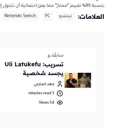
بنسبة 89% تقييم “ممتاز” مما يعزز احتمالية أن تتحول إلى
العلامات:
نينتندو
PC
Nintendo Switch
سابقًا
تسريب: Uli Latukefu
يجسد شخصية
Ganondorf في فيلم
فهد العازمي
The Legend of Zelda
3 minutes read
54 Views