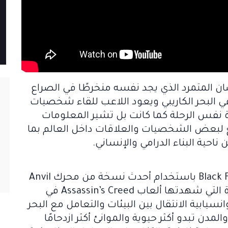
صان المتمرد الذي يجد نفسه منخرطًا في الصراع
 في البحر الكاريبي ويعود اللاعب للقاء شخصيات
Ubiso لا تكتفي بإعادة نفس الرحلة كما كانت بل تشير المعلومات
 لبعض الشخصيات والعلاقات داخل العالم بما
 ناحية البناء الدرامي والإنساني.
من الناحية التقنية تم تطوير Black Flag Resynced باستخدام أحدث نسخة من محرك Anvil
ما يعني أن اللعبة تستفيد من القفزة الكبيرة التي شهدتها ألعاب Assassin’s Creed في
سيابية الانتقال بين البيئات والتعامل مع البحر
ن تبدو أكثر حيوية والموانئ أكثر ازدحامًا