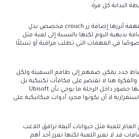
طة البداية كل مرة.
أما التخفي فقد حصل هو الآخر على دفعة مهمة أبرزها إضافة زر crouch مخصص بدل
فة بديهية اليوم لكنها بالنسبة إلى لعبة مثل
تظار خصوصًا في المهمات التي تطلب مراقبة أو تسللًا
 ضباط جدد يمكن ضمهم إلى طاقم السفينة ولكل
والفكرة هنا لا تقتصر على مكافآت تكتيكية بل
ترتبط أيضًا بخطوط قصصية وشخصيات لها حضور داخل الرحلة ما يوحي بأن Ubisoft
تمرارية لا أن يكونوا مجرد أدوات ميكانيكية على
العام للعبة مثل حيوانات أليفة ترافق اللاعب
ات قد لا تغير اللعبة لكنها تعزز أحد أهم