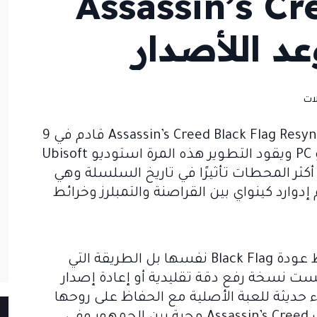
Assassin’s Cr
ات
أعلنت شركة Ubisoft رسميًا عن إصدار Assassin’s Creed Black Flag Resynced قادم في 9
يوليو على أجهزة PS5 و XBOX SERIES X|S و PC ويقود التطوير هذه المرة استوديو Ubisoft
 من أكثر المحطات تأثيرًا في تاريخ السلسلة وهي
 إدوارد كينواي بين القراصنة والتمبلرز وخرائط
ما يجعل هذا الإعلان مهمًا فعلًا ليس فقط عودة Black Flag نفسها بل الطريقة التي
ا فهذه ليست نسخة رفع دقة تقليدية أو إعادة إصدار
 حديثة للعبة الأصلية مع الحفاظ على روحها