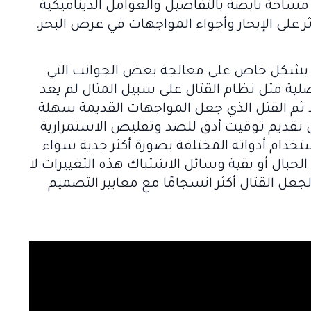
مساحة نابضة بالتفاصيل والعوامل الديناميكية
لى الإبحار وأجواء المواجهات في عرض البحر.
ى اللعب يبدو أن Ubisoft ركزت بشكل خاص على معالجة بعض الجوانب التي
أصلية مثل نظام القتال على سبيل المثال لم يعد
ثم القتل الذي جعل المواجهات القديمة سهلة
إلى تقديم توقيت أدق للصد وتقليص الاستمرارية
تخدام أدواته المختلفة بصورة أكثر جدية سواء
الحبال أو بقية وسائل الاشتباك هذه التغييرات لا
روح Black Flag بل محاولة لجعل القتال أكثر انسجامًا مع معايير التصميم