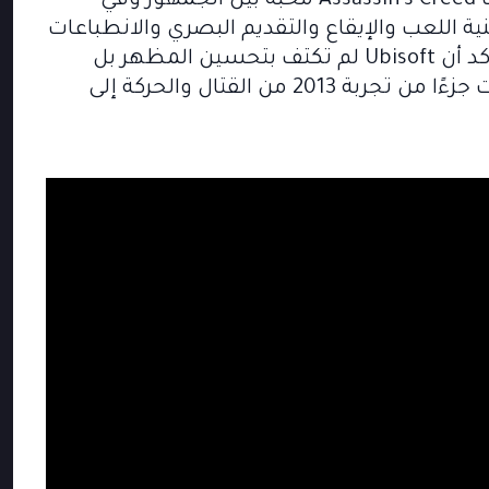
الأساسية التي جعلتها واحدة من أكثر ألعاب Assassin’s Creed محبة بين الجمهور وفي
 اللعب والإيقاع والتقديم البصري والانطباعات
الأولية التي خرجت من العروض المغلقة تؤكد أن Ubisoft لم تكتف بتحسين المظهر بل
أعادت النظر في كثير من التفاصيل التي كانت جزءًا من تجربة 2013 من القتال والحركة إلى