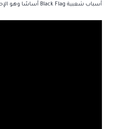
أسباب شعبية Black Flag أساسًا وهو الإحساس بحياة القرصنة.