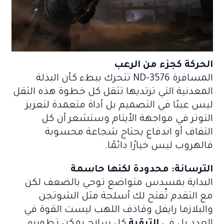
الحركة كجزء من الرعب
المسافرة ND-3576 تتحرك ببطء كأن البذلة
المعدنية التي ترتديها تثقل كل خطوة هذه الثقل
ليس عيبًا في التصميم بل أداة متعمدة لتعزيز
التوتر في مواجهة الأيتام وستشعر أن كل
التفاف أو اندفاع يحتاج شجاعة محسوبة
فالهروب ليس خيارًا دائمًا.
الترسانة: محدودة لكنها حاسمة
البداية بمسدس متواضع توحي بالضعف لكن
مع التقدم تُفتح لك أسلحة مثل الشوتجن
والبلازما رايفل وقاذف اللهب ليست القوة في
العدد بل في
الترقية
كل سلاح يمكن تطويره