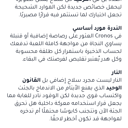
ليحمل خصائص جديدة لكن الموارد الشحيحة
تجعل اختيارك لما تستثمر فيه قرارًا مصيريًا.
الندرة مورد أساسي
في Cronos العثور على رصاصة إضافية أو قنبلة
يساوي النجاة من مواجهة كاملة اللعبة تدفعك
لحساب الذخيرة باستمرار كل طلقة محسوبة
وكل هدر يُعتبر تقليص لفرصتك في البقاء.
النار
النار ليست مجرد سلاح إضافي بل
القانون
الوحيد
الذي يمنع الأيتام من الاندماج بالجثث
واكتساب قوى جديدة لكن الوقود نادر للغاية مما
يجعل قرار استخدامه معركة داخلية هل تحرق
الجثة الآن وتتجنب كابوسًا محتملًا أم تدخره
لمواجهة قد تكون أخطر لاحقًا.