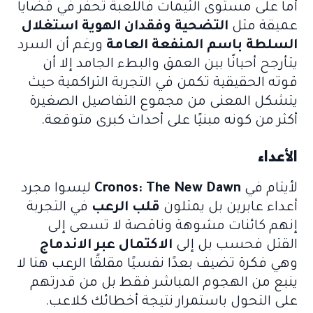
أما على مستوى الثيمات فاللعبة تحفر في قضايا
عميقة مثل
التضحية وفقدان الهوية استغلال
السلطة باسم المنفعة العامة
ورغم أن السرد
يتأرجح أحيانًا بين العمق والبطء الجامد إلا أن
قوته الحقيقية تكمن في التجربة التراكمية حيث
يتشكل المعنى من مجموع التفاصيل الصغيرة
أكثر من كونه مبنيًا على أحداث كبرى متوقعة.
الأعداء
لأيتام في
Cronos: The New Dawn
ليسوا مجرد
أعداء عابرين بل يمثلون
قلب الرعب
في التجربة
إنهم كائنات مشوهة وناقصة لا تسعى إلى
القتل فحسب بل إلى
الاكتمال عبر الاندماج
وهي فكرة تضيف بعدًا نفسيًا مقلقًا الرعب هنا لا
ينبع من الهجوم المباشر فقط بل من قدرتهم
على التحول باستمرار نتيجة أخطائك كلاعب.