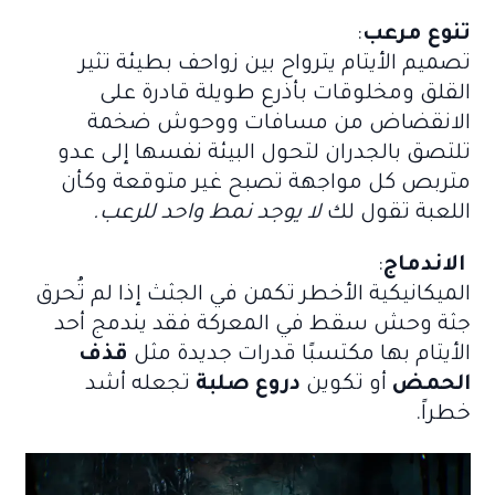
تنوع مرعب
:
تصميم الأيتام يترواح بين زواحف بطيئة تثير
القلق ومخلوقات بأذرع طويلة قادرة على
الانقضاض من مسافات ووحوش ضخمة
تلتصق بالجدران لتحول البيئة نفسها إلى عدو
متربص كل مواجهة تصبح غير متوقعة وكأن
اللعبة تقول لك
لا يوجد نمط واحد للرعب.
الاندماج
:
الميكانيكية الأخطر تكمن في الجثث إذا لم تُحرق
جثة وحش سقط في المعركة فقد يندمج أحد
الأيتام بها مكتسبًا قدرات جديدة مثل
قذف
الحمض
أو تكوين
دروع صلبة
تجعله أشد
خطراً.