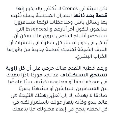
لكن البيئة في Cronos لا تُكتفى بالديكور إنها
قصة بحد ذاتها
الجدران الملطخة بدماء كُتبت
بها رسائل يأس وملاحظات تركها مسافرون
سابقون لتكون آخر آثارهم والـEssences التي
تستحضر أشباح الماضي لتروي ما لا يمكن أن
يُحكى في حوار مباشر كل خطوة في الممرات أو
الغرف الضيقة تمنحك قطعة جديدة من بانوراما
الخراب البشري.
ورغم خطية التقدم هناك حرص على أن
كل زاوية
تستحق الاستكشاف
قد تجد موردًا نادرًا ينقذك
في معركة لاحقاً أو معلومة تكشف سرًا غامضًا
عن المسافرين السابقين أو مشهدًا بصريًا
صادمًا لا يهدف إلا إلى تعزيز رهبتك النتيجة هي
عالم يبدو وكأنه ينهار حولك باستمرار لكنه في
كل لحظة ينجح في إبقاء فضولك حيًا يدفعك