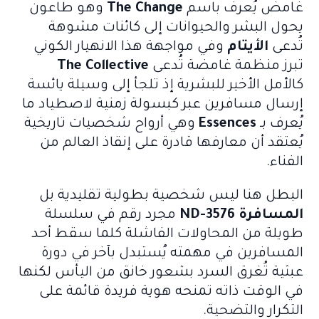
غامض يُعرف باسم
The Change
وهو طاعون
يحول البشر والحيوانات إلى كائنات مشوهة
تُدعى
الأيتام
وفي مواجهة هذا الانهيار الكوني
تبرز منظمة غامضة تُدعى
The Collective
كالأمل الأخير للبشرية إذ تلجأ إلى وسيلة يائسة
إرسال مسافرين عبر كبسولة زمنية لاصطياد ما
يُعرف بـ
Essences
وهي أرواح شخصيات تاريخية
يُعتقد أن معارفها قادرة على إنقاذ العالم من
الفناء.
البطل هنا ليس شخصية بطولية تقليدية بل
المسافرة ND-3576
مجرد رقم في سلسلة
طويلة من المحاولات الفاشلة كلما سقط أحد
المسافرين في مهمته يُستبدل بآخر في دورة
عبثية تُغرق السرد بشعور خانق من اليأس لكنها
في الوقت ذاته تمنحه هوية فريدة قائمة على
التكرار والتضحية.