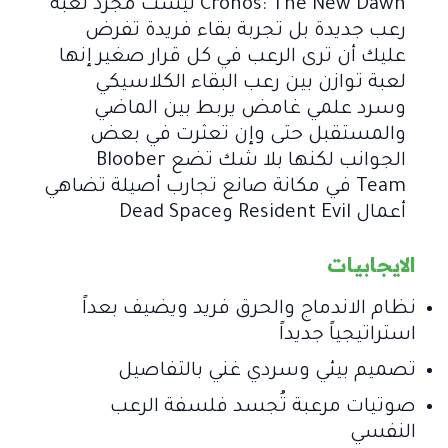
Cronos: The New Dawn ليست مجرد لعبة
رعب جديدة بل تجربة بقاء فريدة تفرض
عليك أن ترى الرعب في كل قرار صغير إنها
لعبة توازن بين رعب البقاء الكلاسيكي
وسرد علمي غامض يربط بين الماضي
والمستقبل حتى وإن تعثرت في بعض
الجوانب لكنها بلا شك تضع Bloober
Team في مكانة صانع تجارب أصيلة تضاهي
أعمال Resident Evil وDead Space
الايجابيات
نظام الاندماج والحرق فريد ويضيف بعداً
استراتيجياً جديداً
تصميم بيئي وسردي غني بالتفاصيل
صوتيات مرعبة تُجسد فلسفة الرعب
النفسي