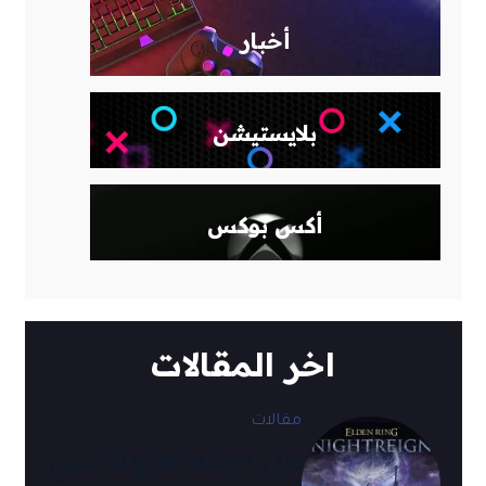
أخبار
بلايستيشن
أكس بوكس
اخر المقالات
مقالات
هل Nightreign هي