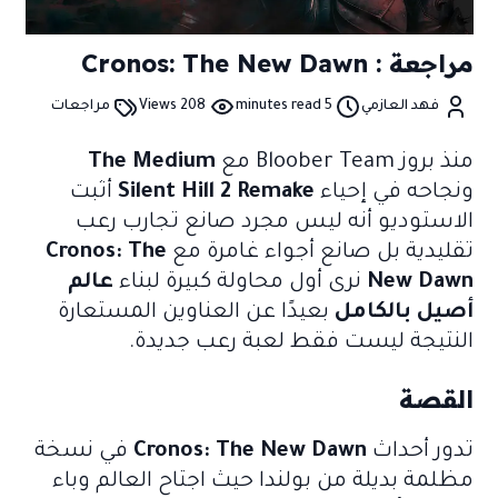
مراجعة : Cronos: The New Dawn
فهد العازمي
5 minutes read
208 Views
مراجعات
منذ بروز Bloober Team مع
The Medium
ونجاحه في إحياء
Silent Hill 2 Remake
أثبت
الاستوديو أنه ليس مجرد صانع تجارب رعب
تقليدية بل صانع أجواء غامرة مع
Cronos: The
New Dawn
نرى أول محاولة كبيرة لبناء
عالم
أصيل بالكامل
بعيدًا عن العناوين المستعارة
النتيجة ليست فقط لعبة رعب جديدة.
القصة
تدور أحداث
Cronos: The New Dawn
في نسخة
مظلمة بديلة من بولندا حيث اجتاح العالم وباء