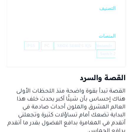
التصنيف
JRPG / ADVENTURE
المنصات
PS5
PC
XBOX SERIES X|S
Nintendo
Switch 2
القصة والسرد
القصة تبدأ بقوة واضحة منذ اللحظات الأولى
هناك إحساس بأن شيئًا أكبر يحدث خلف هذا
العالم المشرق والملون أحداث صادمة في
البداية تضعك أمام تساؤلات كثيرة وتجعلني
أتقدم في المغامرة بدافع الفضول بقدر ما أتقدم
بدافع الحماس.