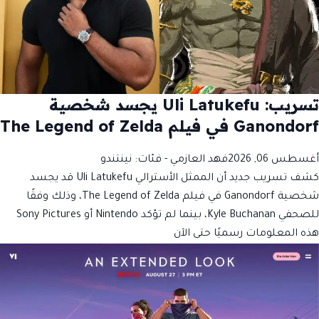
تسريب: Uli Latukefu يجسد شخصية
Ganondorf في فيلم The Legend of Zelda
أغسطس 06, 2026
فهد العازمي
- فئات:
نينتندو
كشف تسريب جديد أن الممثل الأسترالي Uli Latukefu قد يجسد
شخصية Ganondorf في فيلم The Legend of Zelda، وذلك وفقًا
للصحفي Kyle Buchanan، بينما لم تؤكد Nintendo أو Sony Pictures
هذه المعلومات رسميًا حتى الآن