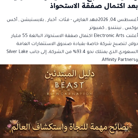
بعد اكتمال صفقة الاستحواذ
أغسطس 04, 2026
فهد العازمي
- فئات:
أخبار
,
بلايستيشن
,
أكس
بوكس
,
نينتندو
,
كمبيوتر
أعلنت Electronic Arts اكتمال صفقة الاستحواذ البالغة 55 مليار
دولار، لتصبح شركة خاصة بقيادة صندوق الاستثمارات العامة
السعودي الذي يمتلك نحو 93.4% من الشركة، إلى جانب Silver Lake
وAffinity Partners.