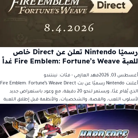
رسميًا Nintendo تعلن عن Direct خاص
للعبة Fire Emblem: Fortune’s Weave غداً
أغسطس 03, 2026
فهد العازمي
- فئات:
نينتندو
أعلنت Nintendo رسميًا عن بث Fire Emblem: Fortune’s Weave Direct
الذي يُقام غدًا، ويستمر لنحو 20 دقيقة، مع وعود باستعراض جديد
لأسلوب اللعب، والقصة، والشخصيات، والأنظمة قبل إطلاق اللعبة