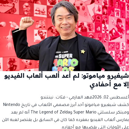
شيغيرو مياموتو: لم أعد ألعب ألعاب الفيديو
إلا مع أحفادي
أغسطس 02, 2026
فهد العازمي
- فئات:
نينتندو
كشف شيغيرو مياموتو أحد أبرز مصممي الألعاب في تاريخ Nintendo
ومبتكر سلسلتي Super Mario وThe Legend of Zelda أنه لم يعد
يمارس ألعاب الفيديو بمفرده كما كان في السابق بل يقتصر لعبه الآن
على الأوقات التي يقضيها مع أحفاده.