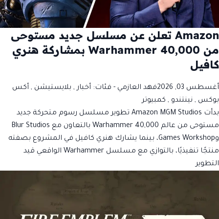
Amazon تعلن عن مسلسل جديد مستوحى
من Warhammer 40,000 بمشاركة هنري
كافيل
أغسطس 03, 2026
فهد العازمي
- فئات:
أخبار
,
بلايستيشن
,
أكس
بوكس
,
نينتندو
,
كمبيوتر
بدأت Amazon MGM Studios تطوير مسلسل رسوم متحركة جديد
مستوحى من عالم Warhammer 40,000 بالتعاون مع Blur Studios
وGames Workshop، بينما يشارك هنري كافيل في المشروع بصفته
منتجًا تنفيذيًا، بالتوازي مع مسلسل Warhammer الواقعي قيد
التطوير