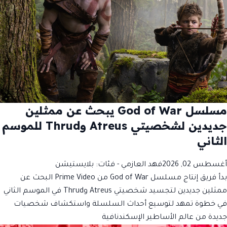
مسلسل God of War يبحث عن ممثلين
جديدين لشخصيتي Atreus وThrud للموسم
الثاني
أغسطس 02, 2026
فهد العازمي
- فئات:
بلايستيشن
بدأ فريق إنتاج مسلسل God of War من Prime Video البحث عن
ممثلين جديدين لتجسيد شخصيتي Atreus وThrud في الموسم الثاني
في خطوة تمهد لتوسيع أحداث السلسلة واستكشاف شخصيات
جديدة من عالم الأساطير الإسكندنافية